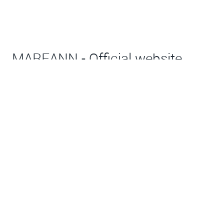
MAREANN - Official website
Actress, training actress, voice actress.
Assessment psychologist, transpersonal psychologist.
Based in the Netherlands.
To be your ultimate free self... and be
appreciated for just that. The emotion
of meeting yourself at a deeper level.
That's what it's all about.
Creating conscioussness. Synergy.